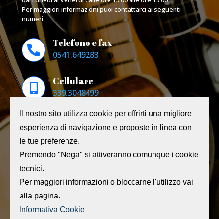
dal Lunedì al Venerdì dalle ore 15:00 alle ore 19:00
Per maggiori informazioni puoi contattarci ai seguenti
numeri
Telefono e fax

0541.649283
Cellulare

339.3048499
Il nostro sito utilizza cookie per offrirti una migliore
Il nostro istituto
esperienza di navigazione e proposte in linea con
Ass. Istituto Musicale di Riccione
le tue preferenze.
Via Fucini, 20 – 47838 – Riccione (Rn)
P.IVA 02457250401 – CF 91007670408
Premendo "Nega" si attiveranno comunque i cookie
Email:
info@imriccione.com
tecnici.
Pec:
imriccione@pec.it
Per maggiori informazioni o bloccarne l'utilizzo vai
Informazioni sul sito
alla pagina.
Mappa del sito
Informativa Cookie
Privacy & Policy